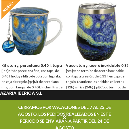
NUEVO
Kit starry, porcelana 0,40 l. tapa + filtro
Vaso starry, acero inoxidable 0,33 
[:es]Kit de porcelana fina, con tapa, de
[:es]Vaso térmico de acero inoxidable,
0,40 l. Incluye filtro de bola con figurita,
con tapa a presión, de 0,33 l, en caja de
en caja de regalo.[:pt]Kit de porcelana
regalo. Mantiene las bebidas calientes
fina, com tampa, de 0,40 l. Inclui filtro de
(12h) o frías (24h).[:pt]Copo térmico de
AZARIA IBÉRICA S.L.
bola con figurinha, em caixa de
aço inoxidável, com tampa de encaixe,
presente.[:]
de 0,33 l, em caixa de presente.
Mantém as bebidas quentes (12h) ou
PROMOCIONES
CERRAMOS POR VACACIONES DEL 7 AL 23 DE
frias (24h).[:]
AGOSTO. LOS PEDIDOS REALIZADOS EN ESTE
CONTACTAR
PERIODO SE ENVIARÁN A PARTIR DEL 24 DE
AZARIA IBÉRICA S.L. - DISTRIBUIDOR MAYORISTA DE TÉ - TODOS LOS DERECHOS
AGOSTO