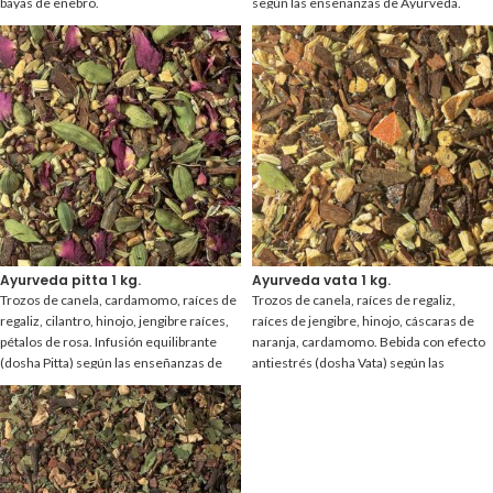
bayas de enebro.
según las enseñanzas de Ayurveda.
Ayurveda pitta 1 kg.
Ayurveda vata 1 kg.
Trozos de canela, cardamomo, raíces de
Trozos de canela, raíces de regaliz,
regaliz, cilantro, hinojo, jengibre raíces,
raíces de jengibre, hinojo, cáscaras de
pétalos de rosa. Infusión equilibrante
naranja, cardamomo. Bebida con efecto
(dosha Pitta) según las enseñanzas de
antiestrés (dosha Vata) según las
Ayurveda
enseñanzas de Ayurveda