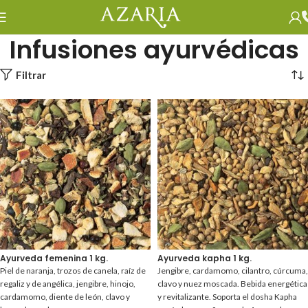
Infusiones ayurvédicas
Filtrar
Ayurveda femenina 1 kg.
Ayurveda kapha 1 kg.
Piel de naranja, trozos de canela, raíz de
Jengibre, cardamomo, cilantro, cúrcuma,
regaliz y de angélica, jengibre, hinojo,
clavo y nuez moscada. Bebida energética
cardamomo, diente de león, clavo y
y revitalizante. Soporta el dosha Kapha