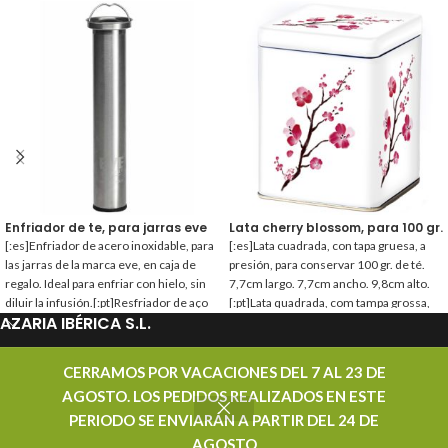
Enfriador de te, para jarras eve
Lata cherry blossom, para 100 gr.
[:es]Enfriador de acero inoxidable, para
[:es]Lata cuadrada, con tapa gruesa, a
las jarras de la marca eve, en caja de
presión, para conservar 100 gr. de té.
regalo. Ideal para enfriar con hielo, sin
7,7cm largo. 7,7cm ancho. 9,8cm alto.
diluir la infusión.[:pt]Resfriador de aço
[:pt]Lata quadrada, com tampa grossa,
AZARIA IBÉRICA S.L.
inoxidável, para os jarros da marca Eve,
de encaixe, para conservar 100 gr. de
em caixa de presente. Ideal para esfriar
chá. 7,7cm comprimento. 7,7cm
com gelo, sem diluir a infusão.[:]
largura. 9,8cm altura.[:]
PROMOCIONES
CERRAMOS POR VACACIONES DEL 7 AL 23 DE
AGOSTO. LOS PEDIDOS REALIZADOS EN ESTE
CONTACTAR
PERIODO SE ENVIARÁN A PARTIR DEL 24 DE
AZARIA IBÉRICA S.L. - DISTRIBUIDOR MAYORISTA DE TÉ - TODOS LOS DERECHOS
AGOSTO