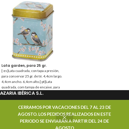
Lata garden, para 25 gr.
[:es]Lata cuadrada, con tapa a presión,
para conservar 25 gr. de té. 4,4cm largo.
4,4cm ancho. 6,4cm alto.[:pt]Lata
quadrada, com tampa de encaixe, para
AZARIA IBÉRICA S.L.
conservar 25 gr. de chá. 4,4cm
comprimento. 4,4cm largura. 6,4cm
altura.[:]
PROMOCIONES
CERRAMOS POR VACACIONES DEL 7 AL 23 DE
AGOSTO. LOS PEDIDOS REALIZADOS EN ESTE
CONTACTAR
PERIODO SE ENVIARÁN A PARTIR DEL 24 DE
AZARIA IBÉRICA S.L. - DISTRIBUIDOR MAYORISTA DE TÉ - TODOS LOS DERECHOS
AGOSTO