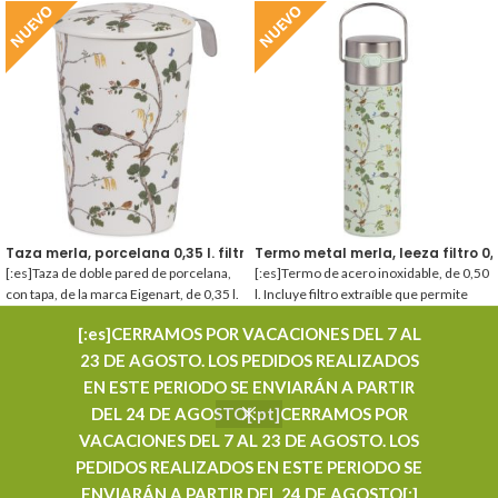
NUEVO
NUEVO
Taza merla, porcelana 0,35 l. filtro y tapa
Termo metal merla, leeza filtro 0,
[:es]Taza de doble pared de porcelana,
[:es]Termo de acero inoxidable, de 0,50
con tapa, de la marca Eigenart, de 0,35 l.
l. Incluye filtro extraíble que permite
Incluye filtro de acero inoxidable, en
hacer el té en el mismo termo.
[:es]CERRAMOS POR VACACIONES DEL 7 AL
caja de regalo. Disponible filtro de
[:pt]Termo de aço inoxidável, de 0,50 l.
AZARIA IBÉRICA S.L.
recambio.[:pt]Caneca de parede dupla
Inclui filtro extraível que permite fazer o
23 DE AGOSTO. LOS PEDIDOS REALIZADOS
de porcelana, com tampa, da marca
chá no mesmo termo.[:]
EN ESTE PERIODO SE ENVIARÁN A PARTIR
Eigenart, de 0,35 l. Inclui filtro de aço
PROMOCIONES
DEL 24 DE AGOSTO[:pt]CERRAMOS POR
inoxidável, em caixa de presente.
VACACIONES DEL 7 AL 23 DE AGOSTO. LOS
Disponible filtro de substituição.[:]
CONTACTAR
PEDIDOS REALIZADOS EN ESTE PERIODO SE
AZARIA IBÉRICA S.L. - DISTRIBUIDOR MAYORISTA DE TÉ - TODOS LOS DERECHOS
ENVIARÁN A PARTIR DEL 24 DE AGOSTO[:]