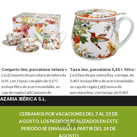
Conjunto linn, porcelana tetera + 2 tazas
Taza linn, porcelana 0,40 l. filtro 
[:es]Conjunto de porcelana de tetera de
[:es]Taza de porcelana fina, con tapa, de
0,9 l. con 2 tazas con plato de 0,27 l.
0,40 l. Incluye filtro de acero inoxidable,
Incluye filtro de acero inoxidable, en
en caja de regalo.[:pt]Caneca de
caja de regalo.[:pt]Conjunto de
porcelana fina, com tampa, de 0,40 l.
AZARIA IBÉRICA S.L.
porcelana de bule de 0,9 l. com 2 tazas
Inclui filtro de aço inoxidável, em caixa
com pires de 0,27 l. Inclui filtro de aço
de presente.[:]
inoxidável, em caixa de presente.[:]
PROMOCIONES
CERRAMOS POR VACACIONES DEL 7 AL 23 DE
AGOSTO. LOS PEDIDOS REALIZADOS EN ESTE
CONTACTAR
PERIODO SE ENVIARÁN A PARTIR DEL 24 DE
AZARIA IBÉRICA S.L. - DISTRIBUIDOR MAYORISTA DE TÉ - TODOS LOS DERECHOS
AGOSTO