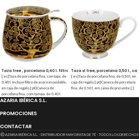
Taza tree , porcelana 0,40 l. filtro y tapa
Taza xl tree, porcelana 0,50 l., ca
[:es]Taza de porcelana fina, con tapa, de
[:es]Taza de porcelana fina, de 0,50 l, en
0,40 l. Incluye filtro de acero inoxidable,
caja de regalo.[:pt]Caneca de porcelana
en caja de regalo.[:pt]Caneca de
fina, de 0,50 l, em caixa de presente.[:]
porcelana fina, com tampa, de 0,40 l.
AZARIA IBÉRICA S.L.
Inclui filtro de aço inoxidável, em caixa
de presente.[:]
PROMOCIONES
CONTACTAR
AZARIA IBÉRICA S.L. - DISTRIBUIDOR MAYORISTA DE TÉ - TODOS LOS DERECHOS