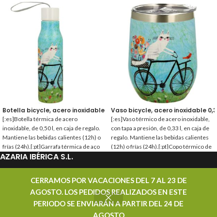
Botella bicycle, acero inoxidable 0,50 l.
Vaso bicycle, acero inoxidable 0,33
[:es]Botella térmica de acero
[:es]Vaso térmico de acero inoxidable,
inoxidable, de 0,50 l, en caja de regalo.
con tapa a presión, de 0,33 l, en caja de
Mantiene las bebidas calientes (12h) o
regalo. Mantiene las bebidas calientes
frías (24h).[:pt]Garrafa térmica de aço
(12h) o frías (24h).[:pt]Copo térmico de
AZARIA IBÉRICA S.L.
inoxidável, de 0,50 l, em caixa de
aço inoxidável, com tampa de encaixe,
presente. Mantém as bebidas quentes
de 0,33 l, em caixa de presente.
(12h) ou frias (24h).[:]
Mantém as bebidas quentes (12h) ou
PROMOCIONES
CERRAMOS POR VACACIONES DEL 7 AL 23 DE
frias (24h).[:]
AGOSTO. LOS PEDIDOS REALIZADOS EN ESTE
CONTACTAR
PERIODO SE ENVIARÁN A PARTIR DEL 24 DE
AZARIA IBÉRICA S.L. - DISTRIBUIDOR MAYORISTA DE TÉ - TODOS LOS DERECHOS
AGOSTO