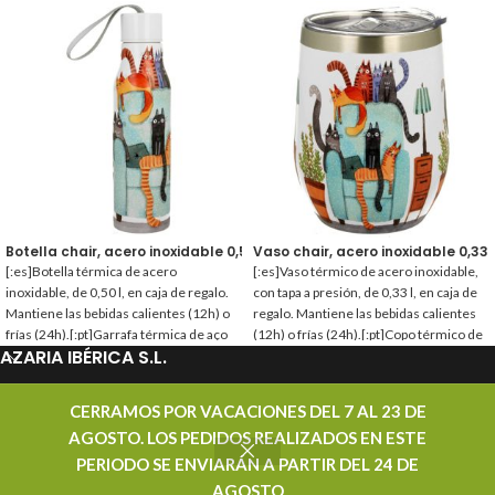
Botella chair, acero inoxidable 0,50 l.
Vaso chair, acero inoxidable 0,33 l
[:es]Botella térmica de acero
[:es]Vaso térmico de acero inoxidable,
inoxidable, de 0,50 l, en caja de regalo.
con tapa a presión, de 0,33 l, en caja de
Mantiene las bebidas calientes (12h) o
regalo. Mantiene las bebidas calientes
frías (24h).[:pt]Garrafa térmica de aço
(12h) o frías (24h).[:pt]Copo térmico de
AZARIA IBÉRICA S.L.
inoxidável, de 0,50 l, em caixa de
aço inoxidável, com tampa de encaixe,
presente. Mantém as bebidas quentes
de 0,33 l, em caixa de presente.
(12h) ou frias (24h).[:]
Mantém as bebidas quentes (12h) ou
PROMOCIONES
CERRAMOS POR VACACIONES DEL 7 AL 23 DE
frias (24h).[:]
AGOSTO. LOS PEDIDOS REALIZADOS EN ESTE
CONTACTAR
PERIODO SE ENVIARÁN A PARTIR DEL 24 DE
AZARIA IBÉRICA S.L. - DISTRIBUIDOR MAYORISTA DE TÉ - TODOS LOS DERECHOS
AGOSTO