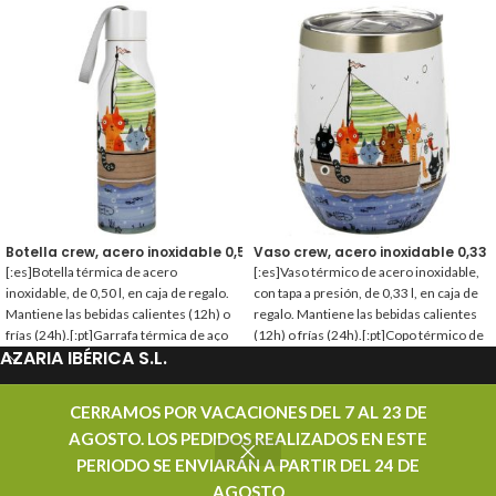
Botella crew, acero inoxidable 0,50 l.
Vaso crew, acero inoxidable 0,33 l
[:es]Botella térmica de acero
[:es]Vaso térmico de acero inoxidable,
inoxidable, de 0,50 l, en caja de regalo.
con tapa a presión, de 0,33 l, en caja de
Mantiene las bebidas calientes (12h) o
regalo. Mantiene las bebidas calientes
frías (24h).[:pt]Garrafa térmica de aço
(12h) o frías (24h).[:pt]Copo térmico de
AZARIA IBÉRICA S.L.
inoxidável, de 0,50 l, em caixa de
aço inoxidável, com tampa de encaixe,
presente. Mantém as bebidas quentes
de 0,33 l, em caixa de presente.
(12h) ou frias (24h).[:]
Mantém as bebidas quentes (12h) ou
PROMOCIONES
CERRAMOS POR VACACIONES DEL 7 AL 23 DE
frias (24h).[:]
AGOSTO. LOS PEDIDOS REALIZADOS EN ESTE
CONTACTAR
PERIODO SE ENVIARÁN A PARTIR DEL 24 DE
AZARIA IBÉRICA S.L. - DISTRIBUIDOR MAYORISTA DE TÉ - TODOS LOS DERECHOS
AGOSTO