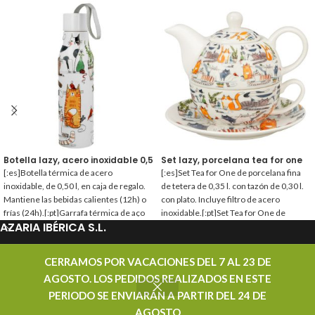
Botella lazy, acero inoxidable 0,50 l.
Set lazy, porcelana tea for one
[:es]Botella térmica de acero
[:es]Set Tea for One de porcelana fina
inoxidable, de 0,50 l, en caja de regalo.
de tetera de 0,35 l. con tazón de 0,30 l.
Mantiene las bebidas calientes (12h) o
con plato. Incluye filtro de acero
frías (24h).[:pt]Garrafa térmica de aço
inoxidable.[:pt]Set Tea for One de
AZARIA IBÉRICA S.L.
inoxidável, de 0,50 l, em caixa de
porcelana fina de bule de 0,35 l. com
presente. Mantém as bebidas quentes
caneca de 0,30 l. com pires. Inclui filtro
(12h) ou frias (24h).[:]
de aço inoxidável.[:]
PROMOCIONES
CERRAMOS POR VACACIONES DEL 7 AL 23 DE
AGOSTO. LOS PEDIDOS REALIZADOS EN ESTE
CONTACTAR
PERIODO SE ENVIARÁN A PARTIR DEL 24 DE
AZARIA IBÉRICA S.L. - DISTRIBUIDOR MAYORISTA DE TÉ - TODOS LOS DERECHOS
AGOSTO