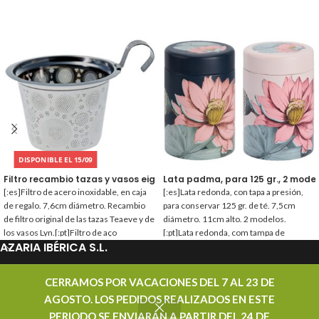
DISPONIBLE EL 15/09
Filtro recambio tazas y vasos eigenart
Lata padma, para 125 gr., 2 mode
[:es]Filtro de acero inoxidable, en caja
[:es]Lata redonda, con tapa a presión,
de regalo. 7,6cm diámetro. Recambio
para conservar 125 gr. de té. 7,5cm
de filtro original de las tazas Teaeve y de
diámetro. 11cm alto. 2 modelos.
los vasos Lyn.[:pt]Filtro de aço
[:pt]Lata redonda, com tampa de
AZARIA IBÉRICA S.L.
inoxidável, em caixa de presente. 7,6cm
encaixe, para conservar 125 gr. de chá.
diâmetro. Substituição de filtro original
7,5cm diâmetro. 11cm altura. 2
das canecas Teaeve e copos Lyn.[:]
modelos.[:]
PROMOCIONES
CERRAMOS POR VACACIONES DEL 7 AL 23 DE
AGOSTO. LOS PEDIDOS REALIZADOS EN ESTE
CONTACTAR
PERIODO SE ENVIARÁN A PARTIR DEL 24 DE