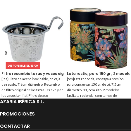
DISPONIBLE EL 15/09
Filtro recambio tazas y vasos eigenart
Lata rustic, para 150 gr., 2 modelo
[:es]Filtro de acero inoxidable, en caja
[:es]Lata redonda, con tapa a presión,
de regalo. 7,6cm diámetro. Recambio
para conservar 150 gr. de té. 7,5cm
de filtro original de las tazas Teaeve y de
diámetro. 11,7cm alto. 2 modelos.
los vasos Lyn.[:pt]Filtro de aço
[:pt]Lata redonda, com tampa de
AZARIA IBÉRICA S.L.
inoxidável, em caixa de presente. 7,6cm
encaixe, para conservar 150 gr. de chá.
diâmetro. Substituição de filtro original
7,5cm diâmetro. 11,7cm altura. 2
das canecas Teaeve e copos Lyn.[:]
modelos.[:]
PROMOCIONES
CONTACTAR