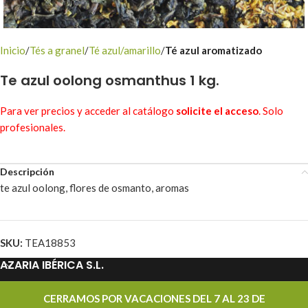
Inicio
Tés a granel
Té azul/amarillo
Té azul aromatizado
Te azul oolong osmanthus 1 kg.
Para ver precios y acceder al catálogo
solicite el acceso
. Solo
profesionales.
Descripción
te azul oolong, flores de osmanto, aromas
SKU:
TEA18853
AZARIA IBÉRICA S.L.
PROMOCIONES
CERRAMOS POR VACACIONES DEL 7 AL 23 DE