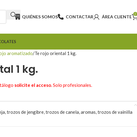
0
QUIÉNES SOMOS
CONTACTAR
ÁREA CLIENTE
COLATES
rojo aromatizado
Te rojo oriental 1 kg.
tal 1 kg.
atálogo
solicite el acceso
. Solo profesionales.
nja, trozos de jengibre, trozos de canela, aromas, trozos de vainilla