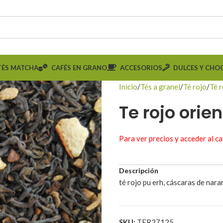
TÉS MATCHA
CAFÉS EN GRANO
ACCESORIOS
DULCES Y CHO
Inicio
Tés a granel
Té rojo
Té 
Te rojo orien
Para ver precios y acceder al c
Descripción
té rojo pu erh, cáscaras de nara
SKU:
TER27125