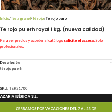
Inicio
Tés a granel
Té rojo
Té rojo puro
Te rojo pu erh royal 1 kg. (nueva calidad)
Para ver precios y acceder al catálogo
solicite el acceso
. Solo
profesionales.
Descripción
té rojo pu erh
SKU:
TER21700
AZARIA IBÉRICA S.L.
PROMOCIONES
CERRAMOS POR VACACIONES DEL 7 AL 23 DE