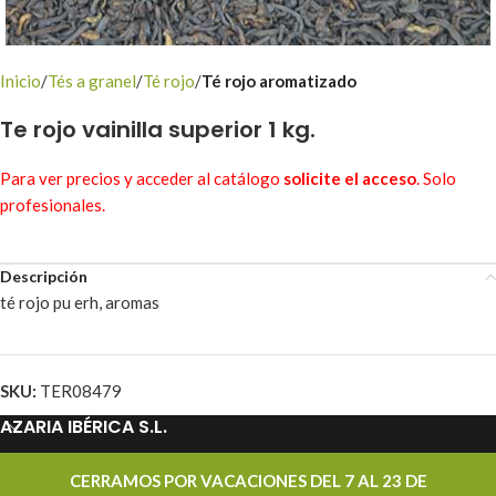
Inicio
Tés a granel
Té rojo
Té rojo aromatizado
Te rojo vainilla superior 1 kg.
Para ver precios y acceder al catálogo
solicite el acceso
. Solo
profesionales.
Descripción
té rojo pu erh, aromas
SKU:
TER08479
AZARIA IBÉRICA S.L.
PROMOCIONES
CERRAMOS POR VACACIONES DEL 7 AL 23 DE