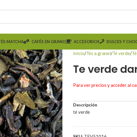
TÉS MATCHA
CAFÉS EN GRANO
ACCESORIOS
DULCES Y CHO
Inicio
Tés a granel
Té verde
Té
Te verde dar
Para ver precios y acceder al c
Descripción
té verde
SKU:
TEV51016