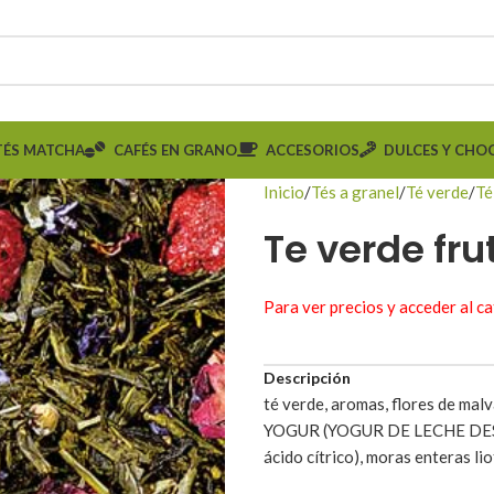
TÉS MATCHA
CAFÉS EN GRANO
ACCESORIOS
DULCES Y CHO
Inicio
Tés a granel
Té verde
Té
Te verde fru
Para ver precios y acceder al c
Descripción
té verde, aromas, flores de mal
YOGUR (YOGUR DE LECHE DESNAT
ácido cítrico), moras enteras lio