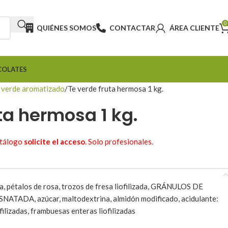
0
QUIÉNES SOMOS
CONTACTAR
ÁREA CLIENTE
COLATES
 verde aromatizado
Te verde fruta hermosa 1 kg.
ta hermosa 1 kg.
atálogo
solicite el acceso
. Solo profesionales.
va, pétalos de rosa, trozos de fresa liofilizada, GRÁNULOS DE
ADA, azúcar, maltodextrina, almidón modificado, acidulante:
filizadas, frambuesas enteras liofilizadas