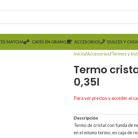
TÉS MATCHA
CAFÉS EN GRANO
ACCESORIOS
DULCES Y CHO
Inicio
Accesorios
Termos y bot
Termo crista
0,35l
Para ver precios y acceder al c
Descripción
Termo de cristal con funda de ne
en el mismo termo, en caja de re