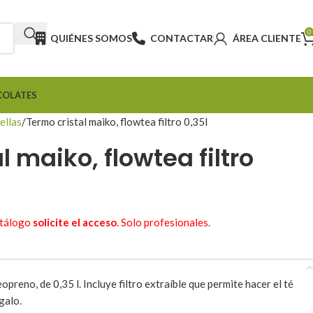
0
QUIÉNES SOMOS
CONTACTAR
ÁREA CLIENTE
COLATES
ellas
Termo cristal maiko, flowtea filtro 0,35l
l maiko, flowtea filtro
atálogo
solicite el acceso
. Solo profesionales.
opreno, de 0,35 l. Incluye filtro extraíble que permite hacer el té
galo.