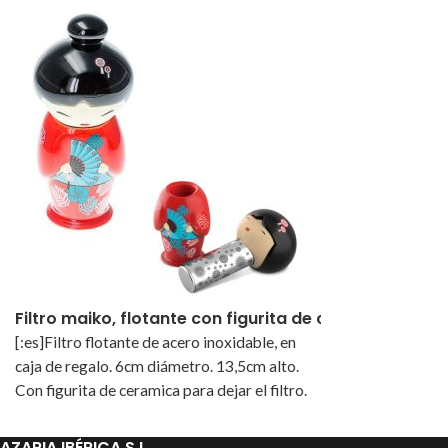
Filtro maiko, flotante con figurita de ceramica
[:es]Filtro flotante de acero inoxidable, en
caja de regalo. 6cm diámetro. 13,5cm alto.
Con figurita de ceramica para dejar el filtro.
[:pt]Filtro flutuante de aço inoxidável, em
caixa de presente. 6cm diâmetro. 13,5cm
AZARIA IBÉRICA S.L.