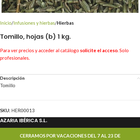
Inicio
Infusiones y hierbas
Hierbas
Tomillo, hojas (b) 1 kg.
Para ver precios y acceder al catálogo
solicite el acceso
. Solo
profesionales.
Descripción
Tomillo
SKU:
HER00013
AZARIA IBÉRICA S.L.
PROMOCIONES
CERRAMOS POR VACACIONES DEL 7 AL 23 DE