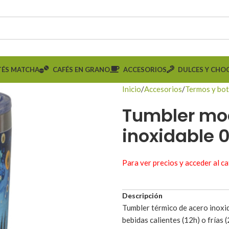
TÉS MATCHA
CAFÉS EN GRANO
ACCESORIOS
DULCES Y CHO
Inicio
Accesorios
Termos y bot
Tumbler mo
inoxidable 0
Para ver precios y acceder al c
Descripción
Tumbler térmico de acero inoxida
bebidas calientes (12h) o frías (