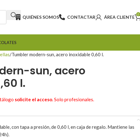
0
QUIÉNES SOMOS
CONTACTAR
ÁREA CLIENTE
COLATES
ellas
Tumbler modern-sun, acero inoxidable 0,60 l.
dern-sun, acero
,60 l.
atálogo
solicite el acceso
. Solo profesionales.
ble, con tapa a presión, de 0,60 l, en caja de regalo. Mantiene las
24h).