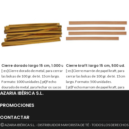
Cierre dorado largo 15 cm, 1.000 ud.
Cierre kraft largo 15 cm, 500 ud.
[:es]Cierre dorado de metal, para cerrar
[:es]Cierre marrón de papel kraft, para
las bolsas de 100 gr. de té. 15cm largo.
cerrar las bolsas de 100 gr. de té. 15cm
Formato: 1000 unidades.[:pt]Fecho
largo. Formato: 500 unidades.
dourado de metal, para fechar os sacos
[:pt]Fecho marrom de papel kraft, para
AZARIA IBÉRICA S.L.
de 100 gr. de chá. 15cm comprimento.
fechar os sacos de 100 gr. de chá. 15cm
Formato: 1000 unidades.[:]
comprimento. Formato: 500 unidades.
[:]
PROMOCIONES
CONTACTAR
AZARIA IBÉRICA S.L. - DISTRIBUIDOR MAYORISTA DE TÉ - TODOS LOS DERECHOS