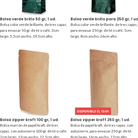
Bolsa verde brillo 50 gr, 1 ud.
Bolsa verde brillo para 250 gr, 1 ud
Bolsa color verde brillante, de tres capas,
Bolsa color verde brillante, de tres capas,
para envasar 50 gr. de té o café. 3cm
para envasar 250 gr. de té o café. 5cm
largo. 5,5cm ancho. 19,5cm alto.
largo. 8cm ancho. 26cm alto.
DISPONIBLE EL 15/01
Bolsa zipper kraft 100 gr, 1 ud.
Bolsa zipper kraft 250 gr, 1 ud.
Bolsa marrón de papel kraft, de tres
Bolsa de papel kraft, de tres capas, con
capas, con autocierre 100 gr. de té o café.
autocierre, para envasar 250 gr. de té.
7cm largo. 13cm ancho. 22,5cm alto.
8cm largo. 16cm ancho. 27cm alto.