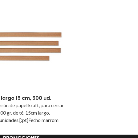
 largo 15 cm, 500 ud.
rrón de papel kraft, para cerrar
100 gr. de té. 15cm largo.
unidades.[:pt]Fecho marrom
, para fechar os sacos de 100
5cm comprimento. Formato: 500
PROMOCIONES