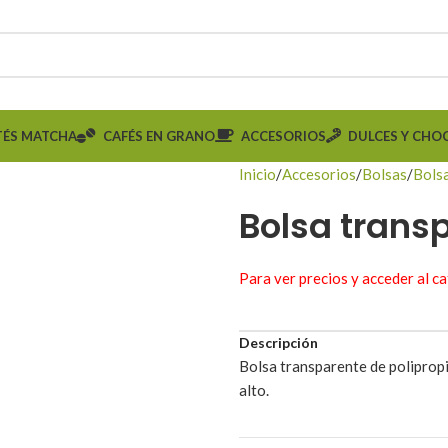
TÉS MATCHA
CAFÉS EN GRANO
ACCESORIOS
DULCES Y CHO
Inicio
Accesorios
Bolsas
Bols
Bolsa transp
Para ver precios y acceder al c
Descripción
Bolsa transparente de polipropi
alto.