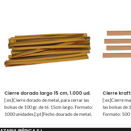
Cierre dorado largo 15 cm, 1.000 ud.
Cierre kraft
[:es]Cierre dorado de metal, para cerrar las
[:es]Cierre ma
bolsas de 100 gr. de té. 15cm largo. Formato:
las bolsas de 
1000 unidades.[:pt]Fecho dourado de metal,
Formato: 500 
para fechar os sacos de 100 gr. de chá. 15cm
de papel kraft
comprimento. Formato: 1000 unidades.[:]
gr. de chá. 1
AZARIA IBÉRICA S.L.