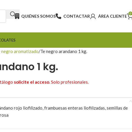
0
QUIÉNES SOMOS
CONTACTAR
ÁREA CLIENTE
COLATES
 negro aromatizado
Te negro arandano 1 kg.
andano 1 kg.
atálogo
solicite el acceso
. Solo profesionales.
ndano rojo liofilizado, frambuesas enteras liofilizadas, semillas de
 rosa