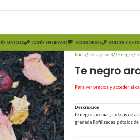
TÉS MATCHA
CAFÉS EN GRANO
ACCESORIOS
DULCES Y CHO
Inicio
Tés a granel
Té negro
Té
Te negro ar
Para ver precios y acceder al c
Descripción
té negro, aromas, rodajas de ará
granada liofilizadas, pétalos de