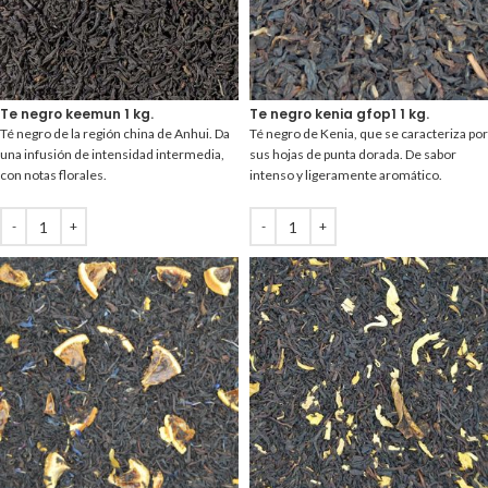
Te negro keemun 1 kg.
Te negro kenia gfop1 1 kg.
Té negro de la región china de Anhui. Da
Té negro de Kenia, que se caracteriza por
una infusión de intensidad intermedia,
sus hojas de punta dorada. De sabor
con notas florales.
intenso y ligeramente aromático.