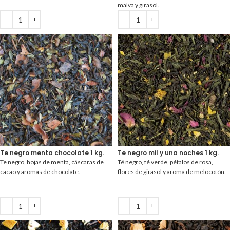
malva y girasol.
Te negro menta chocolate 1 kg.
Te negro mil y una noches 1 kg.
Te negro, hojas de menta, cáscaras de
Té negro, té verde, pétalos de rosa,
cacao y aromas de chocolate.
flores de girasol y aroma de melocotón.