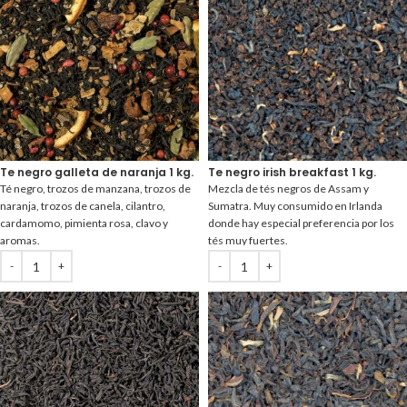
Te negro galleta de naranja 1 kg.
Te negro irish breakfast 1 kg.
Té negro, trozos de manzana, trozos de
Mezcla de tés negros de Assam y
naranja, trozos de canela, cilantro,
Sumatra. Muy consumido en Irlanda
cardamomo, pimienta rosa, clavo y
donde hay especial preferencia por los
aromas.
tés muy fuertes.