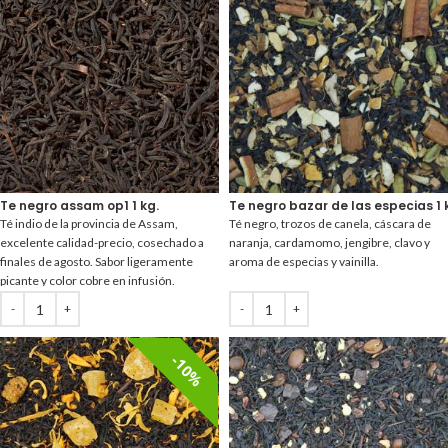
Te negro assam op1 1 kg.
Te negro bazar de las especias 1 
Té indio de la provincia de Assam,
Té negro, trozos de canela, cáscara de
excelente calidad-precio, cosechado a
naranja, cardamomo, jengibre, clavo y
finales de agosto. Sabor ligeramente
aroma de especias y vainilla.
picante y color cobre en infusión.
10%