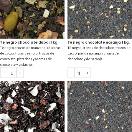
Te negro chocolate dubai 1 kg.
Te negro chocolate naranja 1 kg.
Té negro, trozos de manzana, cáscaras
Té negro, trozos de chocolate, trozos de
de cacao, hojas de mora, trozos de
cacao, piel de naranja y aroma de
chocolate, pistachos y aromas de
chocolate y de naranja.
chocolate y pistacho.