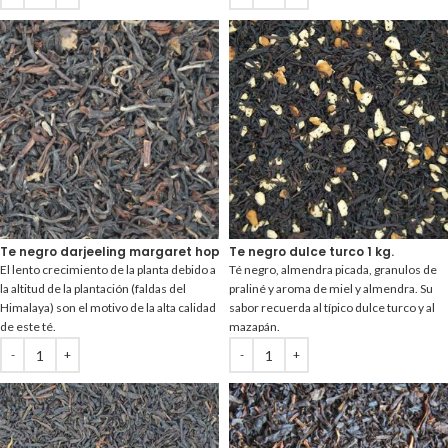
Te negro darjeeling margaret hope 1 kg.
Te negro dulce turco 1 kg.
El lento crecimiento de la planta debido a
Té negro, almendra picada, granulos de
la altitud de la plantación (faldas del
praliné y aroma de miel y almendra. Su
Himalaya) son el motivo de la alta calidad
sabor recuerda al típico dulce turco y al
de este té.
mazapán.