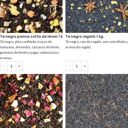
Te negro panna cotta de limon 1 kg.
Te negro regaliz 1 kg.
Té negro, piña confitada, trozos de
Té negro, raíz de regaliz, anís estrellado y
manzana, almendra, cáscaras de limón,
aroma de regalíz.
gránulos de limón y yogur, antennaria y
aromas.