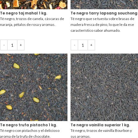
Te negro taj mahal 1 kg.
Te negro tarry lapsang souchong 
Té negro, trozos de canela, cáscaras de
Té negro que se tuesta sobre brasas de
naranja, pétalos de rosa y aromas.
madera fresca de pino, lo que le da ese
característico sabor ahumado.
Te negro trufa pistacho 1 kg.
Te negro vainilla superior 1 kg.
Té negro con pistachos y el delicioso
Té negro, trozos de vainilla Bourbon y
aroma de la trufa de chocolate.
sus aromas.