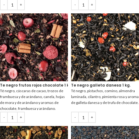
Te negro frutos rojos chocolate 1 kg.
Te negro galleta danesa 1 kg.
Té negro, cáscaras de cacao, trozos de
Té negro, pistachos, comino, almendra
frambuesa y de arándano, canela, hojas
laminada, cilantro, pimienta rosa y aroma
de mora y de arándano y aromas de
de galleta danesa y de trufa de chocolate.
chocolate, frambuesa y arándano.