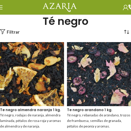
Té negro
Filtrar
Te negro almendra naranja 1 kg.
Te negro arandano 1 kg.
Té negro, rodajas de naranja, almendra
Té negro, rebanadas de arándano, trozos
laminada, pétalos de rosa roja y aromas
de frambuesa, semillas de granada,
de almendra y de naranja.
pétalos de peonía y aromas.