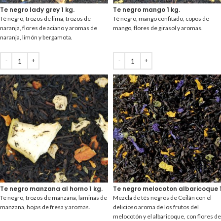
Te negro lady grey 1 kg.
Te negro mango 1 kg.
Té negro, trozos de lima, trozos de
Té negro, mango confitado, copos de
naranja, flores de aciano y aromas de
mango, flores de girasol y aromas.
naranja, limón y bergamota.
Te negro manzana al horno 1 kg.
Te negro melocoton albaricoque 1
Te negro, trozos de manzana, laminas de
Mezcla de tés negros de Ceilán con el
manzana, hojas de fresa y aromas.
delicioso aroma de los frutos del
melocotón y el albaricoque, con flores de