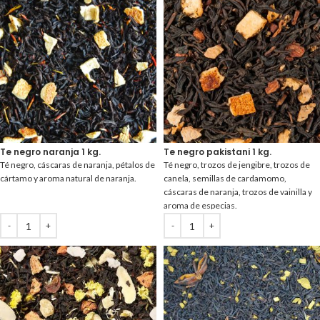
Te negro naranja 1 kg.
Te negro pakistani 1 kg.
Té negro, cáscaras de naranja, pétalos de
Té negro, trozos de jengibre, trozos de
cártamo y aroma natural de naranja.
canela, semillas de cardamomo,
cáscaras de naranja, trozos de vainilla y
aroma de especias.