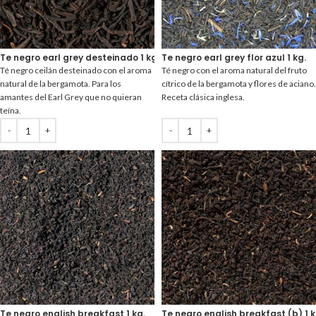
Te negro earl grey desteinado 1 kg.
Te negro earl grey flor azul 1 kg.
Té negro ceilán desteinado con el aroma
Té negro con el aroma natural del fruto
natural de la bergamota. Para los
cítrico de la bergamota y flores de aciano.
amantes del Earl Grey que no quieran
Receta clásica inglesa.
teína.
Te negro english breakfast 1 kg.
Te negro english breakfast (b) 1 k