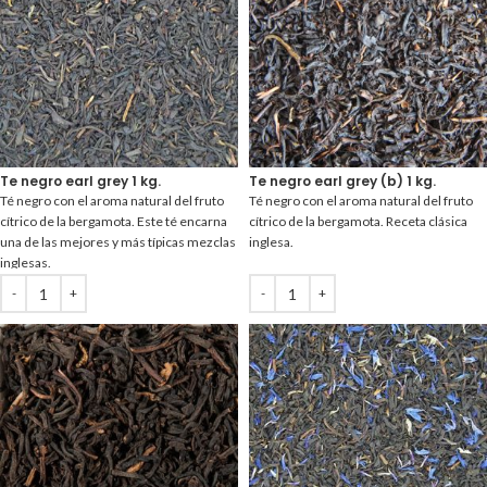
Te negro earl grey 1 kg.
Te negro earl grey (b) 1 kg.
Té negro con el aroma natural del fruto
Té negro con el aroma natural del fruto
cítrico de la bergamota. Este té encarna
cítrico de la bergamota. Receta clásica
una de las mejores y más típicas mezclas
inglesa.
inglesas.