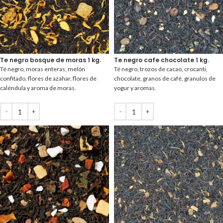
Te negro bosque de moras 1 kg.
Te negro cafe chocolate 1 kg.
Té negro, moras enteras, melón
Té negro, trozos de cacao, crocanti,
confitado, flores de azahar, flores de
chocolate, granos de café, granulos de
caléndula y aroma de moras.
yogur y aromas.