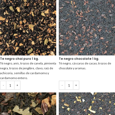
Te negro chai puro 1 kg.
Te negro chocolate 1 kg.
Té negro, anís, trozos de canela, pimienta
Té negro, cáscaras de cacao, trozos de
negra, trozos de jengibre, clavo, raíz de
chocolate y aromas.
achicoria, semillas de cardamomo y
cardamomo entero.