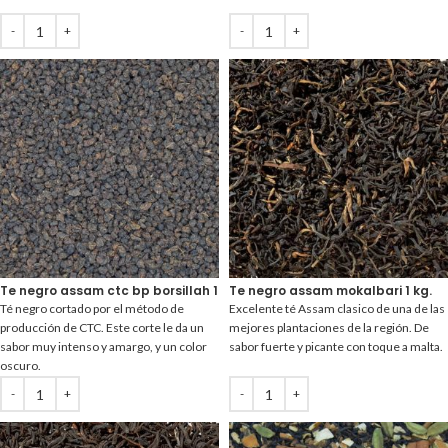
Te negro assam ctc bp borsillah 1 kg.
Te negro assam mokalbari 1 kg.
Té negro cortado por el método de
Excelente té Assam clasico de una de las
producción de CTC. Este corte le da un
mejores plantaciones de la región. De
sabor muy intenso y amargo, y un color
sabor fuerte y picante con toque a malta.
oscuro.