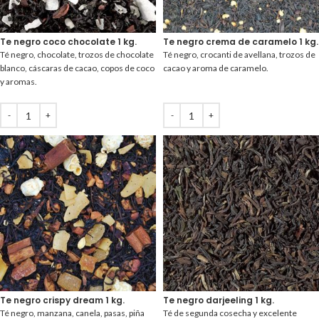
Te negro coco chocolate 1 kg.
Te negro crema de caramelo 1 kg.
Té negro, chocolate, trozos de chocolate
Té negro, crocanti de avellana, trozos de
blanco, cáscaras de cacao, copos de coco
cacao y aroma de caramelo.
y aromas.
Te negro crispy dream 1 kg.
Te negro darjeeling 1 kg.
Té negro, manzana, canela, pasas, piña
Té de segunda cosecha y excelente