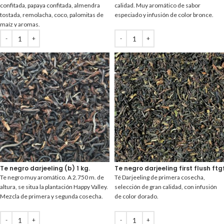
confitada, papaya confitada, almendra
calidad. Muy aromático de sabor
tostada, remolacha, coco, palomitas de
especiado y infusión de color bronce.
maíz y aromas.
Te negro darjeeling (b) 1 kg.
Te negro darjeeling first flush ftg
Te negro muy aromático. A 2.750 m. de
Té Darjeeling de primera cosecha,
altura, se situa la plantación Happy Valley.
selección de gran calidad, con infusión
Mezcla de primera y segunda cosecha.
de color dorado.