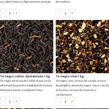
un sabor intenso y ligeramente amargo.
de madera.
Te negro ceilan desteinado 1 kg.
Te negro chai 1 kg.
Té negro de la isla de Ceilán al que se ha
Té negro, anís, trozos de canela, trozos
eliminado la práctica totalidad de la teína.
de jengibre, pimienta negra, clavo, raíz de
Ideal para tomar a cualquier hora.
achicoria y aroma de especias y
cardamomo.