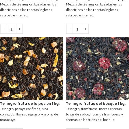
Mezcla de tés negros, basadas en las
Mezcla de tés negros, basadas en las
directrices de las recetas inglesas,
directrices de las recetas inglesas,
sabroso e intenso.
sabroso e intenso.
Te negro fruta de la pasion 1 kg.
Te negro frutas del bosque 1 kg.
Té negro, papaya confitada, piña
Té negro, frambuesa, moras enteras,
confitada, flores de girasol y aroma de
bayas de saúco, hojas de frambuesa y
maracuyá.
aromas de las frutas del bosque.