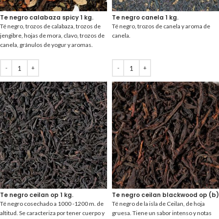
Te negro calabaza spicy 1 kg.
Te negro canela 1 kg.
Té negro, trozos de calabaza, trozos de
Té negro, trozos de canela y aroma de
jengibre, hojas de mora, clavo, trozos de
canela.
canela, gránulos de yogur y aromas.
Te negro ceilan op 1 kg.
Te negro ceilan blackwood op (b) 
Té negro cosechado a 1000 -1200 m. de
Té negro de la isla de Ceilan, de hoja
altitud. Se caracteriza por tener cuerpo y
gruesa. Tiene un sabor intenso y notas