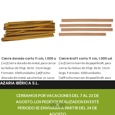
Cierre dorado corto 11 cm, 1.000 ud.
Cierre kraft corto 11 cm, 1.000 ud.
[:es]Cierre dorado de metal, para cerrar
[:es]Cierre marrón de papel kraft, para
las bolsas de 50 gr. de té. 11cm largo.
cerrar las bolsas de 50 gr. de té. 11cm
Formato: 1000 unidades.[:pt]Fecho
largo. Formato: 1000 unidades.
dourado de metal, para fechar os sacos
[:pt]Fecho marrom de papel kraft, para
AZARIA IBÉRICA S.L.
de 50 gr. de chá. 11cm comprimento.
fechar os sacos de 50 gr. de chá. 11cm
Formato: 1000 unidades.[:]
comprimento. Formato: 1000 unidades.
[:]
PROMOCIONES
CERRAMOS POR VACACIONES DEL 7 AL 23 DE
AGOSTO. LOS PEDIDOS REALIZADOS EN ESTE
CONTACTAR
PERIODO SE ENVIARÁN A PARTIR DEL 24 DE
AZARIA IBÉRICA S.L. - DISTRIBUIDOR MAYORISTA DE TÉ - TODOS LOS DERECHOS
AGOSTO