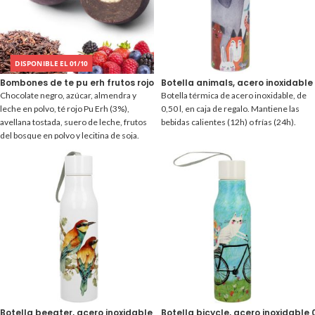
DISPONIBLE EL 01/10
Bombones de te pu erh frutos rojos 1 kg.
Botella animals, acero inoxidable 0
Chocolate negro, azúcar, almendra y
Botella térmica de acero inoxidable, de
leche en polvo, té rojo Pu Erh (3%),
0,50 l, en caja de regalo. Mantiene las
avellana tostada, suero de leche, frutos
bebidas calientes (12h) o frías (24h).
del bosque en polvo y lecitina de soja.
Botella beeater, acero inoxidable 0,50 l.
Botella bicycle, acero inoxidable 0