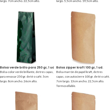
largo. 7cm ancho. 22,5cm alto.
largo. 5,5cm ancho. 19,5cm alto.
Bolsa verde brillo para 250 gr, 1 ud.
Bolsa zipper kraft 100 gr, 1 ud.
Bolsa color verde brillante, de tres capas,
Bolsa marrón de papel kraft, de tres
para envasar 250 gr. de té o café. 5cm
capas, con autocierre 100 gr. de té o café.
largo. 8cm ancho. 26cm alto.
7cm largo. 13cm ancho. 22,5cm alto.
Termosellable.