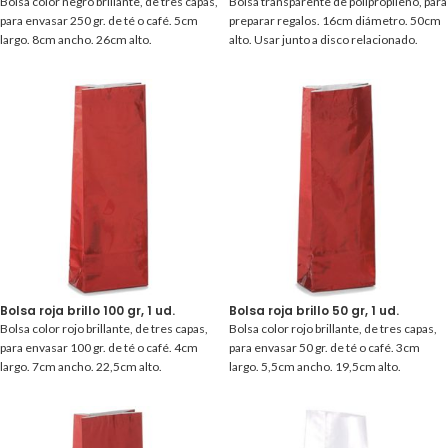
Bolsa color negro brillante, de tres capas,
Bolsa transparente de polipropileno, para
para envasar 250 gr. de té o café. 5cm
preparar regalos. 16cm diámetro. 50cm
largo. 8cm ancho. 26cm alto.
alto. Usar junto a disco relacionado.
Bolsa roja brillo 100 gr, 1 ud.
Bolsa roja brillo 50 gr, 1 ud.
Bolsa color rojo brillante, de tres capas,
Bolsa color rojo brillante, de tres capas,
para envasar 100 gr. de té o café. 4cm
para envasar 50 gr. de té o café. 3cm
largo. 7cm ancho. 22,5cm alto.
largo. 5,5cm ancho. 19,5cm alto.