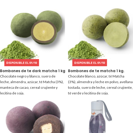
DISPONIBLE EL 01/10
DISPONIBLE EL 01/10
Bombones de te dark matcha 1 kg.
Bombones de te matcha 1 kg.
Chocolate negro y blanco, suero de
Chocolate blanco, azúcar, té Matcha
leche, almendra, azúcar, té Matcha (3%),
(3%), almendra y leche en polvo, avellana
manteca de cacao, cereal crujiente y
tostada, suero de leche, cereal crujiente,
lecitina de soja.
té verde y lecitina de soja.