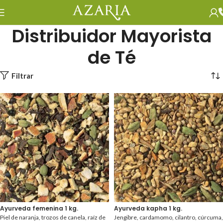
Distribuidor Mayorista
de Té
Filtrar
Ayurveda femenina 1 kg.
Ayurveda kapha 1 kg.
Piel de naranja, trozos de canela, raíz de
Jengibre, cardamomo, cilantro, cúrcuma,