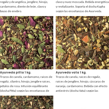
regaliz y de angélica, jengibre, hinojo,
clavo y nuez moscada. Bebida energética
cardamomo, diente de león, clavo y
y revitalizante. Soporta el dosha Kapha
bayas de enebro.
según las enseñanzas de Ayurveda.
Ayurveda pitta 1 kg.
Ayurveda vata 1 kg.
Trozos de canela, cardamomo, raíces de
Trozos de canela, raíces de regaliz,
regaliz, cilantro, hinojo, jengibre raíces,
raíces de jengibre, hinojo, cáscaras de
pétalos de rosa. Infusión equilibrante
naranja, cardamomo. Bebida con efecto
(dosha Pitta) según las enseñanzas de
antiestrés (dosha Vata) según las
Ayurveda
enseñanzas de Ayurveda