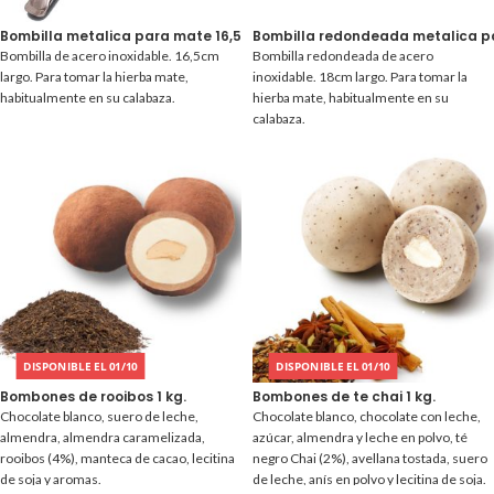
Bombilla metalica para mate 16,5 cm.
Bombilla redondeada metalica p
Bombilla de acero inoxidable. 16,5cm
Bombilla redondeada de acero
largo. Para tomar la hierba mate,
inoxidable. 18cm largo. Para tomar la
habitualmente en su calabaza.
hierba mate, habitualmente en su
calabaza.
DISPONIBLE EL 01/10
DISPONIBLE EL 01/10
Bombones de rooibos 1 kg.
Bombones de te chai 1 kg.
Chocolate blanco, suero de leche,
Chocolate blanco, chocolate con leche,
almendra, almendra caramelizada,
azúcar, almendra y leche en polvo, té
rooibos (4%), manteca de cacao, lecitina
negro Chai (2%), avellana tostada, suero
de soja y aromas.
de leche, anís en polvo y lecitina de soja.